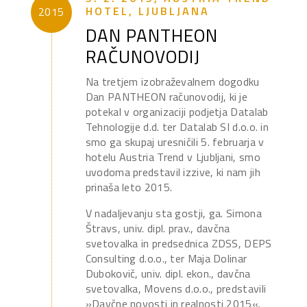
HOTEL, LJUBLJANA
2015
DAN PANTHEON
RAČUNOVODIJ
Na tretjem izobraževalnem dogodku
Dan PANTHEON računovodij, ki je
potekal v organizaciji podjetja Datalab
Tehnologije d.d. ter Datalab SI d.o.o. in
smo ga skupaj uresničili 5. februarja v
hotelu Austria Trend v Ljubljani, smo
uvodoma predstavil izzive, ki nam jih
prinaša leto 2015.
V nadaljevanju sta gostji, ga. Simona
Štravs, univ. dipl. prav., davčna
svetovalka in predsednica ZDSS, DEPS
Consulting d.o.o., ter Maja Dolinar
Dubokovič, univ. dipl. ekon., davčna
svetovalka, Movens d.o.o., predstavili
»Davčne novosti in realnosti 2015«.