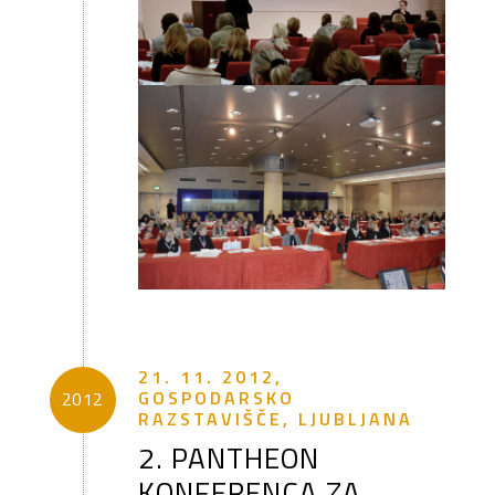
21. 11. 2012,
GOSPODARSKO
2012
RAZSTAVIŠČE, LJUBLJANA
2. PANTHEON
KONFERENCA ZA