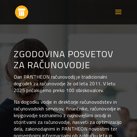
ZGODOVINA POSVETOV
ZA RAČUNOVODJE
Dan PANTHEON računovodij je tradicionalni
dogodek za računovodje že od leta 2011. V letu
2025 pričakujemo preko 100 obiskovalcev.
Na dogodku vodje in direktorje računovodstev in
računovodskih servisov, finančnike, računovodje in
knjigovodje seznanimo z najnovejšimi orodji in
storitvami za računovodje, nasveti za optimizacijo
dela, zakonodajnimi in PANTHEON novostmi ter
pomembnimi informacijami ob zaključku leta in