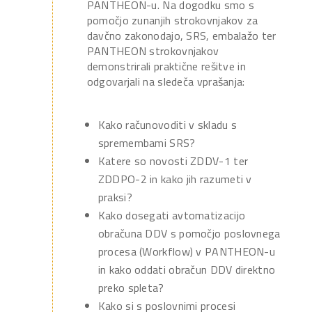
PANTHEON-u. Na dogodku smo s
pomočjo zunanjih strokovnjakov za
davčno zakonodajo, SRS, embalažo ter
PANTHEON strokovnjakov
demonstrirali praktične rešitve in
odgovarjali na sledeča vprašanja:
Kako računovoditi v skladu s
spremembami SRS?
Katere so novosti ZDDV-1 ter
ZDDPO-2 in kako jih razumeti v
praksi?
Kako dosegati avtomatizacijo
obračuna DDV s pomočjo poslovnega
procesa (Workflow) v PANTHEON-u
in kako oddati obračun DDV direktno
preko spleta?
Kako si s poslovnimi procesi