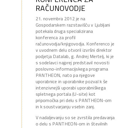
RAČUNOVODJE
21. novembra 2012 je na
Gospodarskem razstavišču v Ljubljani
potekala druga specializirana
konferenca za profil
računovodja/knjigovodja. Konferenco je
v uvodnem delu otvoril izvršni direktor
podjetja Datalab, g. Andrej Mertelj, ki je
s sodelavci najprej predstavil novosti
poslovno-informacijskega programa
PANTHEON, nato pa njegove
uporabnice in uporabnike pozval k še
intenzivnejši uporabi uporabniškega
spletnega portala (U-site) kot
pripomočka pri delu s PANTHEON-om
in k soustvarjanju vsebin zanj.
V nadaljevanju so se zvrstila predavanja
o delu s PANTHEON-om in številnih