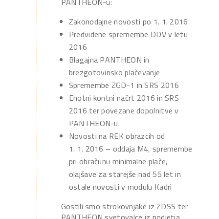
PANTHEON-u:
Zakonodajne novosti po 1. 1. 2016
Predvidene spremembe DDV v letu
2016
Blagajna PANTHEON in
brezgotovinsko plačevanje
Spremembe ZGD-1 in SRS 2016
Enotni kontni načrt 2016 in SRS
2016 ter povezane dopolnitve v
PANTHEON-u.
Novosti na REK obrazcih od
1. 1. 2016 – oddaja M4, spremembe
pri obračunu minimalne plače,
olajšave za starejše nad 55 let in
ostale novosti v modulu Kadri
Gostili smo strokovnjake iz ZDSS ter
PANTHEON svetovalce iz podjetja