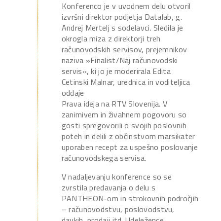
Konferenco je v uvodnem delu otvoril
izvršni direktor podjetja Datalab, g.
Andrej Mertelj s sodelavci. Sledila je
okrogla miza z direktorji treh
računovodskih servisov, prejemnikov
naziva »Finalist/Naj računovodski
servis«, ki jo je moderirala Edita
Cetinski Malnar, urednica in voditeljica
oddaje
Prava ideja na RTV Slovenija. V
zanimivem in živahnem pogovoru so
gosti spregovorili o svojih poslovnih
poteh in delili z občinstvom marsikater
uporaben recept za uspešno poslovanje
računovodskega servisa.
V nadaljevanju konference so se
zvrstila predavanja o delu s
PANTHEON-om in strokovnih področjih
– računovodstvu, poslovodstvu,
davkih, prodaji itd. Udeležence